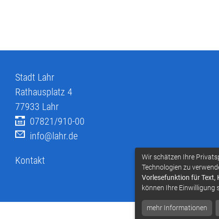
Stadt Lahr
Rathausplatz 4
77933
Lahr
07821/910-00
info@lahr.de
Wir schätzen Ihre Privats
Kontakt
Technologien zu verwend
Vorlesefunktion für Text,
können Ihre Einwilligung 
mehr Informationen