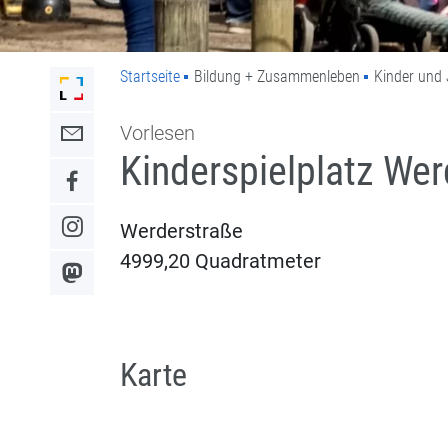
Startseite
Bildung + Zusammenleben
Kinder und 
Link zur Startseite der Stadt Lahr
Vorlesen
Link zum Kontaktformular
Kinderspielplatz Wer
Link zum Facebook-Auftritt
Werderstraße
Link zum Instagram-Auftritt
4999,20 Quadratmeter
Link zum Mastodon-Kanal
Karte