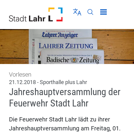
Direkt zur Navigation springen
Direkt zum Inhalt springen
Menü schließen
Sprache wählen
Seiten-Suche abschic
Vorlesen
21.12.2018 - Sporthalle plus Lahr
Jahreshauptversammlung der
Feuerwehr Stadt Lahr
Die Feuerwehr Stadt Lahr lädt zu ihrer
Jahreshauptversammlung am Freitag, 01.