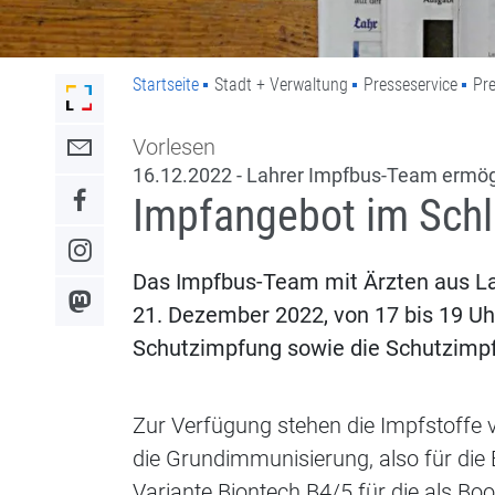
Startseite
Stadt + Verwaltung
Presseservice
Pre
Link zur Startseite der Stadt Lahr
Vorlesen
Link zum Kontaktformular
16.12.2022 - Lahrer Impfbus-Team ermög
Impfangebot im Schl
Link zum Facebook-Auftritt
Link zum Instagram-Auftritt
Das Impfbus-Team mit Ärzten aus L
Link zum Mastodon-Kanal
21. Dezember 2022, von 17 bis 19 Uh
Schutzimpfung sowie die Schutzimpf
Zur Verfügung stehen die Impfstoffe v
die Grundimmunisierung, also für die
Variante Biontech B4/5 für die als Bo