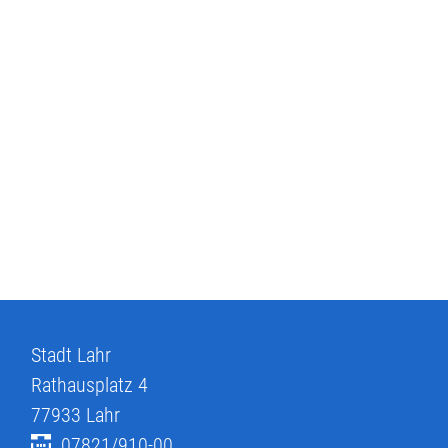
Stadt Lahr
Rathausplatz 4
77933
Lahr
07821/910-00