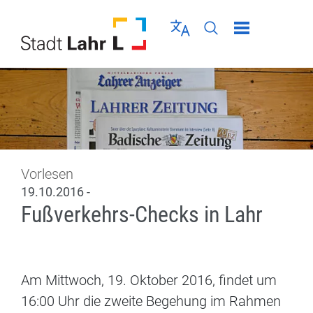
Direkt zur Navigation springen
Direkt zum Inhalt springen
Menü schließen
Sprache wählen
Seiten-Suche abschic
Vorlesen
19.10.2016 -
Fußverkehrs-Checks in Lahr
Am Mittwoch, 19. Oktober 2016, findet um
16:00 Uhr die zweite Begehung im Rahmen