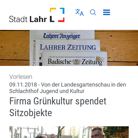
Direkt zur Navigation springen
Direkt zum Inhalt springen
Menü schließen
Sprache wählen
Seiten-Suche abschic
Vorlesen
09.11.2018 - Von der Landesgartenschau in den
Schlachthof Jugend und Kultur
Firma Grünkultur spendet
Sitzobjekte