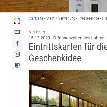
Startseite
Stadt + Verwaltung
Presseservice
Pre
Link zur Startseite der Stadt Lahr
Vorlesen
Link zum Kontaktformular
15.12.2023 - Öffnungszeiten des Lahrer H
Eintrittskarten für d
Link zum Facebook-Auftritt
Geschenkidee
Link zum Instagram-Auftritt
Link zum Mastodon-Kanal