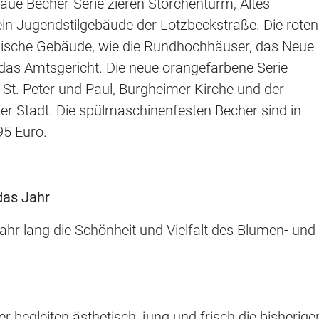
laue Becher-Serie zieren Storchenturm, Altes
in Jugendstilgebäude der Lotzbeckstraße. Die roten
nische Gebäude, wie die Rundhochhäuser, das Neue
das Amtsgericht. Die neue orangefarbene Serie
 St. Peter und Paul, Burgheimer Kirche und der
er Stadt. Die spülmaschinenfesten Becher sind in
95 Euro.
das Jahr
Jahr lang die Schönheit und Vielfalt des Blumen- und
begleiten ästhetisch, jung und frisch die bisherige