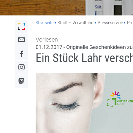
Startseite
Stadt + Verwaltung
Presseservice
Pre
Link zur Startseite der Stadt Lahr
Vorlesen
Link zum Kontaktformular
01.12.2017 - Originelle Geschenkideen z
Ein Stück Lahr vers
Link zum Facebook-Auftritt
Link zum Instagram-Auftritt
Link zum Mastodon-Kanal