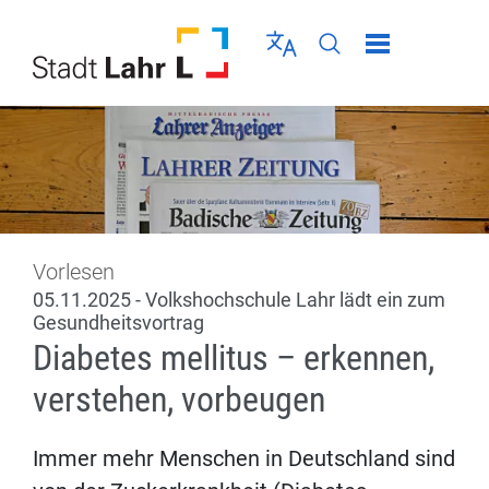
Direkt zur Navigation springen
Direkt zum Inhalt springen
Menü schließen
Sprache wählen
Seiten-Suche abschic
Vorlesen
05.11.2025 - Volkshochschule Lahr lädt ein zum
Gesundheitsvortrag
Diabetes mellitus – erkennen,
verstehen, vorbeugen
Immer mehr Menschen in Deutschland sind