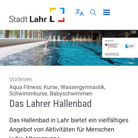
Direkt zur Navigation springen
Direkt zum Inhalt springen
Menü schließen
Sprache wählen
Seiten-Suche abschic
Vorlesen
Aqua Fitness: Kurse, Wassergymnastik,
Schwimmkurse, Babyschwimmen
Das Lahrer Hallenbad
Das Hallenbad in Lahr bietet ein vielfältiges
Angebot von Aktivitäten für Menschen