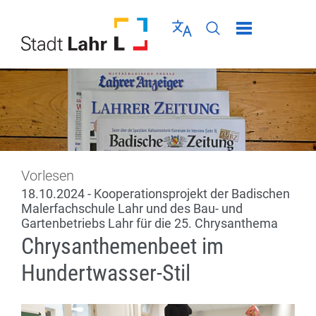
Direkt zur Navigation springen
Direkt zum Inhalt springen
Menü schließen
Sprache wählen
Seiten-Suche abschic
Vorlesen
18.10.2024 - Kooperationsprojekt der Badischen
Malerfachschule Lahr und des Bau- und
Gartenbetriebs Lahr für die 25. Chrysanthema
Chrysanthemenbeet im
Hundertwasser-Stil