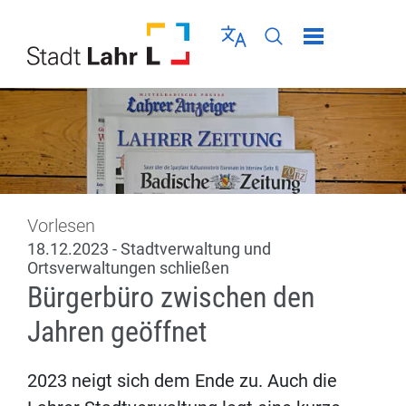
Direkt zur Navigation springen
Direkt zum Inhalt springen
Menü schließen
Sprache wählen
Seiten-Suche abschic
Vorlesen
18.12.2023 - Stadtverwaltung und
Ortsverwaltungen schließen
Bürgerbüro zwischen den
Jahren geöffnet
2023 neigt sich dem Ende zu. Auch die