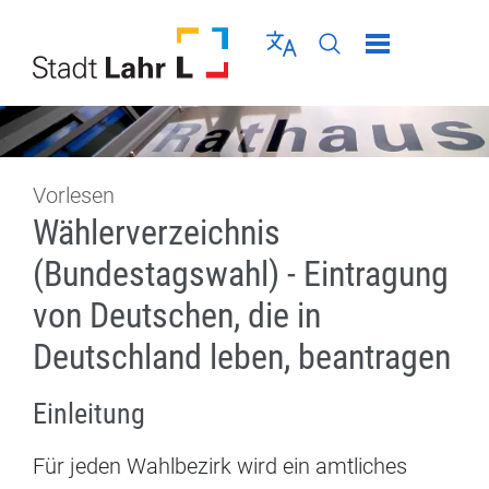
Direkt zur Navigation springen
Direkt zum Inhalt springen
Menü schließen
Sprache wählen
Seiten-Suche abschic
Vorlesen
Wählerverzeichnis
(Bundestagswahl) - Eintragung
von Deutschen, die in
Deutschland leben, beantragen
Einleitung
Für jeden Wahlbezirk wird ein amtliches