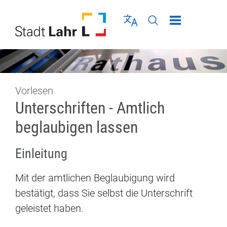
Direkt zur Navigation springen
Direkt zum Inhalt springen
Menü schließen
Sprache wählen
Seiten-Suche abschic
Vorlesen
Unterschriften - Amtlich
beglaubigen lassen
Einleitung
Mit der amtlichen Beglaubigung wird
bestätigt, dass Sie selbst die Unterschrift
geleistet haben.