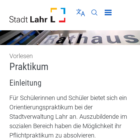
Direkt zur Navigation springen
Direkt zum Inhalt springen
Menü schließen
Sprache wählen
Seiten-Suche abschic
Vorlesen
Praktikum
Einleitung
Für Schülerinnen und Schüler bietet sich ein
Orientierungspraktikum bei der
Stadtverwaltung Lahr an. Auszubildende im
sozialen Bereich haben die Möglichkeit ihr
Pflichtpraktikum zu absolvieren.