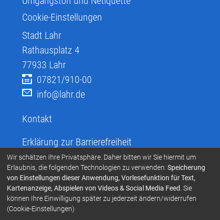
Umgangston und Netiquette
Cookie-Einstellungen
Stadt Lahr
Rathausplatz 4
77933
Lahr
07821/910-00
info@lahr.de
Kontakt
Erklärung zur Barrierefreiheit
Infos zur Barrierefreiheit
Wir schätzen Ihre Privatsphäre. Daher bitten wir Sie hiermit um
Erlaubnis, die folgenden Technologien zu verwenden:
Speicherung
Infos in leichter Sprache
von Einstellungen dieser Anwendung, Vorlesefunktion für Text,
Kartenanzeige, Abspielen von Videos & Social Media Feed
. Sie
Infos zur Gebärdensprache
können Ihre Einwilligung später zu jederzeit ändern/widerrufen
Übersetzen und Vorlesen
(Cookie-Einstellungen)