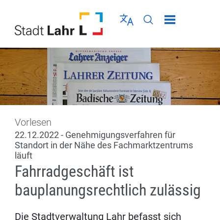
Direkt zur Navigation springen
Direkt zum Inhalt springen
Menü schließen
Sprache wählen
Seiten-Suche abschic
Vorlesen
22.12.2022 - Genehmigungsverfahren für
Standort in der Nähe des Fachmarktzentrums
läuft
Fahrradgeschäft ist
bauplanungsrechtlich zulässig
Die Stadtverwaltung Lahr befasst sich