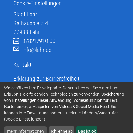
Cookie-Einstellungen
Stadt Lahr
Rathausplatz 4
77933
Lahr
07821/910-00
info@lahr.de
Kontakt
Erklärung zur Barrierefreiheit
Infos zur Barrierefreiheit
Wir schätzen Ihre Privatsphäre. Daher bitten wir Sie hiermit um
Erlaubnis, die folgenden Technologien zu verwenden:
Speicherung
Infos in leichter Sprache
von Einstellungen dieser Anwendung, Vorlesefunktion für Text,
Kartenanzeige, Abspielen von Videos & Social Media Feed
. Sie
Infos zur Gebärdensprache
können Ihre Einwilligung später zu jederzeit ändern/widerrufen
Übersetzen und Vorlesen
(Cookie-Einstellungen)
mehr Informationen
Ich lehne ab
Das ist ok