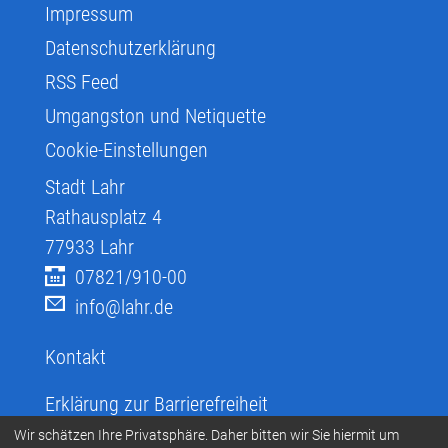
Impressum
Datenschutzerklärung
RSS Feed
Umgangston und Netiquette
Cookie-Einstellungen
Stadt Lahr
Rathausplatz 4
77933
Lahr
07821/910-00
info@lahr.de
Kontakt
Erklärung zur Barrierefreiheit
Infos zur Barrierefreiheit
Wir schätzen Ihre Privatsphäre. Daher bitten wir Sie hiermit um