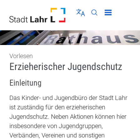
Direkt zur Navigation springen
Direkt zum Inhalt springen
Menü schließen
Sprache wählen
Seiten-Suche abschic
Vorlesen
Erzieherischer Jugendschutz
Einleitung
Das Kinder- und Jugendbüro der Stadt Lahr
ist zuständig für den erzieherischen
Jugendschutz. Neben Aktionen können hier
insbesondere von Jugendgruppen,
Verbänden, Vereinen und sonstigen