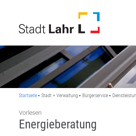
Direkt zur Navigation springen
Direkt zum Inhalt springen
Startseite
Stadt + Verwaltung
Bürgerservice
Dienstleistu
Vorlesen
Energieberatung