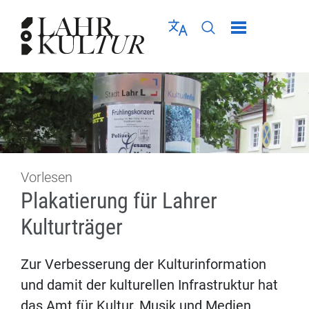
Direkt zur Navigation springen
Direkt zum Inhalt springen
Menü schließen
Sprache wählen
Seiten-Suche abschic
Vorlesen
Plakatierung für Lahrer
Kulturträger
Zur Verbesserung der Kulturinformation
und damit der kulturellen Infrastruktur hat
das Amt für Kultur, Musik und Medien